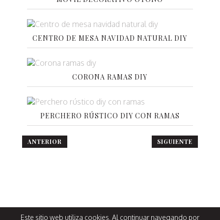
CENTRO DE MESA NAVIDAD NATURAL DIY
CORONA RAMAS DIY
PERCHERO RÚSTICO DIY CON RAMAS
N
ANTERIOR
SIGUIENTE
a
v
e
g
Este sitio web utiliza cookies. Al continuar navegando por