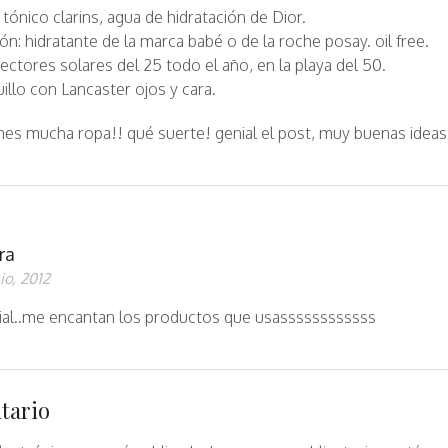
: tónico clarins, agua de hidratación de Dior.
ón: hidratante de la marca babé o de la roche posay. oil free.
ectores solares del 25 todo el año, en la playa del 50.
llo con Lancaster ojos y cara.
nes mucha ropa!! qué suerte! genial el post, muy buenas ideas
ra
nio, 2012
ial..me encantan los productos que usassssssssssss
tario