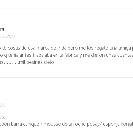
ra
nio, 2012
o tb cosas de esa marca de frida pero me los regalo una amiga 
o q tenia antes trabajaba en la fabrica y me dieron unas cuanta
as……….mil besines cielo
012
es:
 jabón barra clinique / mousse de la roche posay/ esponja konja