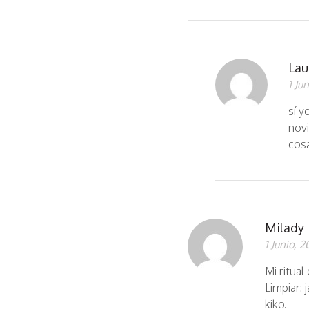
Lau
1 Ju
sí y
novi
cos
Milady
1 Junio, 2
Mi ritual 
Limpiar:
kiko.