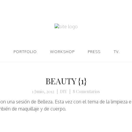
PORTFOLIO
WORKSHOP
PRESS
TV.
BEAUTY {1}
1 Junio, 2012
|
DIY
|
8 Comentarios
 una sesión de Belleza. Esta vez con el tema de la limpieza e h
mbién de maquillaje y de cuerpo.