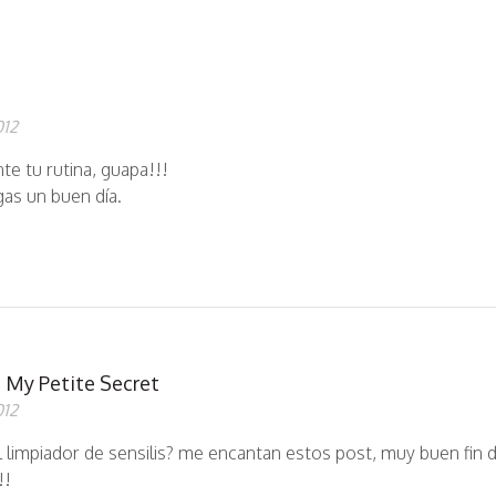
012
te tu rutina, guapa!!!
as un buen día.
 My Petite Secret
012
el limpiador de sensilis? me encantan estos post, muy buen fin 
!!