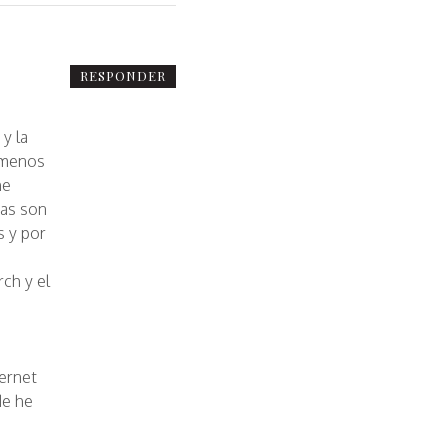
RESPONDER
 y la
 menos
he
mas son
s y por
ch y el
a
ernet
de he