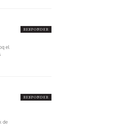
RESPONDER
pq el
s
RESPONDER
k de