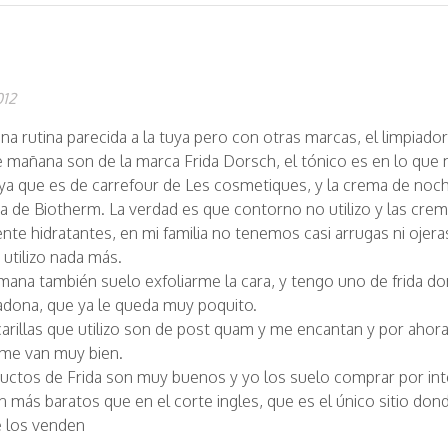
012
na rutina parecida a la tuya pero con otras marcas, el limpiador
 mañana son de la marca Frida Dorsch, el tónico es en lo que
, ya que es de carrefour de Les cosmetiques, y la crema de noc
una de Biotherm. La verdad es que contorno no utilizo y las cre
nte hidratantes, en mi familia no tenemos casi arrugas ni ojera
 utilizo nada más.
mana también suelo exfoliarme la cara, y tengo uno de frida dor
dona, que ya le queda muy poquito.
arillas que utilizo son de post quam y me encantan y por ahor
me van muy bien.
uctos de Frida son muy buenos y yo los suelo comprar por int
n más baratos que en el corte ingles, que es el único sitio don
e los venden