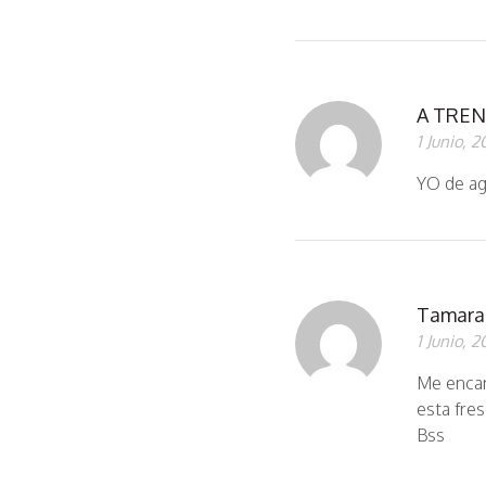
A TREN
1 Junio, 2
YO de ag
Tamara
1 Junio, 2
Me encan
esta fres
Bss