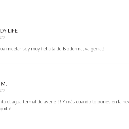
DY LIFE
012
ua micelar soy muy fiel a la de Bioderma, va genial!
 M.
012
ta el agua termal de avene!!! Y más cuando lo pones en la ne
quita!