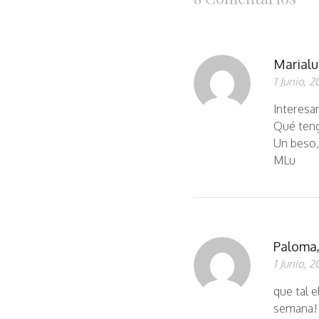
Marialu
1 Junio, 2
Interesan
Qué teng
Un beso,
MLu
Paloma,
1 Junio, 2
que tal 
semana!