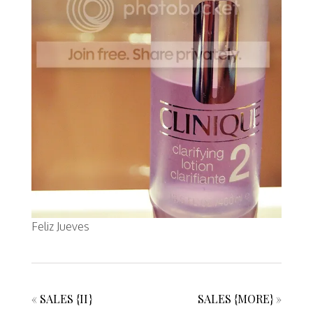
Feliz Jueves
«
SALES {II}
SALES {MORE}
»