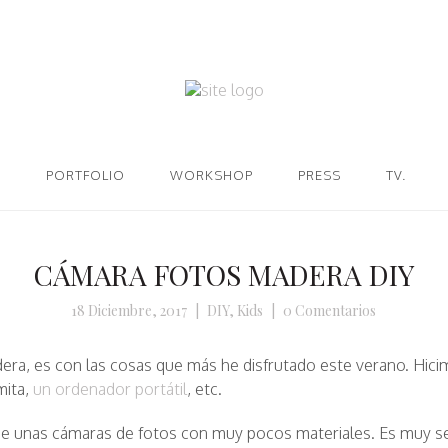
PORTFOLIO
WORKSHOP
PRESS
TV.
CÁMARA FOTOS MADERA DIY
18 Diciembre, 2017
|
DIY
,
Kids
|
0 Comentarios
era, es con las cosas que más he disfrutado este verano. Hici
mita,
un ordenador portátil
, etc.
 unas cámaras de fotos con muy pocos materiales. Es muy senci