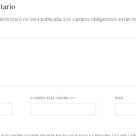
tario
lectrónico no será publicada.
Los campos obligatorios están 
CORREO ELECTRÓNICO
*
WEB
 ELECTRÓNICO Y WEB EN ESTE NAVEGADOR PARA LA PRÓXIMA VEZ QUE CO