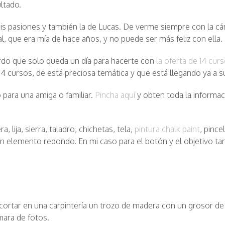
ltado.
s pasiones y también la de Lucas. De verme siempre con la cám
l, que era mía de hace años, y no puede ser más feliz con ella.
do que solo queda un día para hacerte con
la oferta de 14 cur
 cursos, de está preciosa temática y que está llegando ya a su 
o para una amiga o familiar.
Pincha aquí
y obten toda la informac
 lija, sierra, taladro, chichetas, tela,
pintura chalk paint
, pinc
ún elemento redondo. En mi caso para el botón y el objetivo ta
rtar en una carpintería un trozo de madera con un grosor de
mara de fotos.