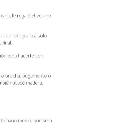
ara, le regalé el verano
sos de fotografía
a solo
final.
ión para hacerte con
el o brocha, pegamento o
mbién utilicé madera.
 tamaño medio, que será