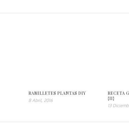
RAMILLETES PLANTAS DIY
RECETA 
{II}
8 Abril, 2016
13 Diciemb