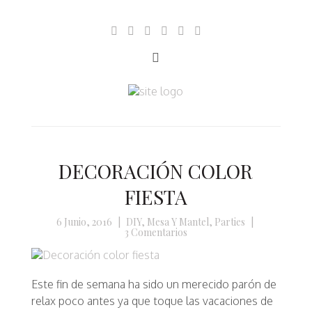
DECORACIÓN COLOR
FIESTA
6 Junio, 2016
|
DIY
,
Mesa Y Mantel
,
Parties
|
3 Comentarios
Este fin de semana ha sido un merecido parón de
relax poco antes ya que toque las vacaciones de