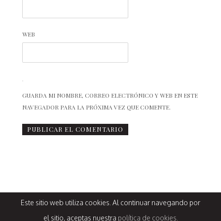
WEB
GUARDA MI NOMBRE, CORREO ELECTRÓNICO Y WEB EN ESTE
NAVEGADOR PARA LA PRÓXIMA VEZ QUE COMENTE.
Este sitio web utiliza cookies. Al continuar navegando por
Design by
@estacionbambalina
© La chimenea de las hadas, 2014
el sitio, aceptas nuestra
política de cookies.