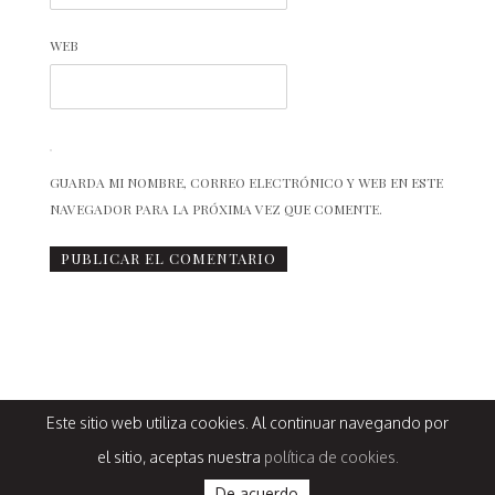
WEB
GUARDA MI NOMBRE, CORREO ELECTRÓNICO Y WEB EN ESTE
NAVEGADOR PARA LA PRÓXIMA VEZ QUE COMENTE.
Este sitio web utiliza cookies. Al continuar navegando por
Design by
@estacionbambalina
© La chimenea de las hadas, 2012
el sitio, aceptas nuestra
política de cookies.
De acuerdo