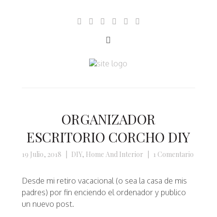
ORGANIZADOR
ESCRITORIO CORCHO DIY
19 Julio, 2018
|
DIY
,
Home And Interior
|
1 Comentario
Desde mi retiro vacacional (o sea la casa de mis
padres) por fin enciendo el ordenador y publico
un nuevo post.