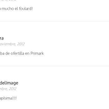
 mucho el foulard!
ra
oviembre, 2012
ba de ofertilla en Primark
delImage
mbre, 2012
apísima!!!