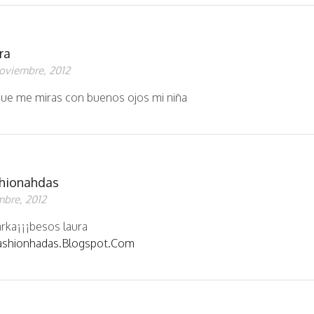
ra
oviembre, 2012
que me miras con buenos ojos mi niña
shionahdas
mbre, 2012
arka¡¡¡besos laura
ashionhadas.blogspot.com