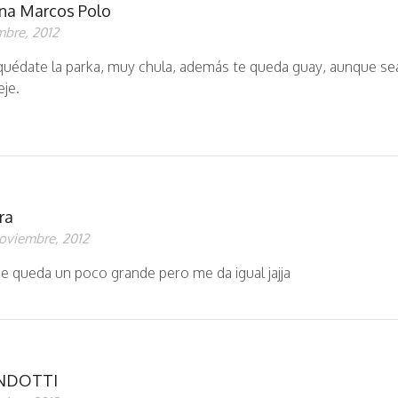
na Marcos Polo
mbre, 2012
 quédate la parka, muy chula, además te queda guay, aunque se
eje.
ra
oviembre, 2012
e queda un poco grande pero me da igual jajja
ONDOTTI