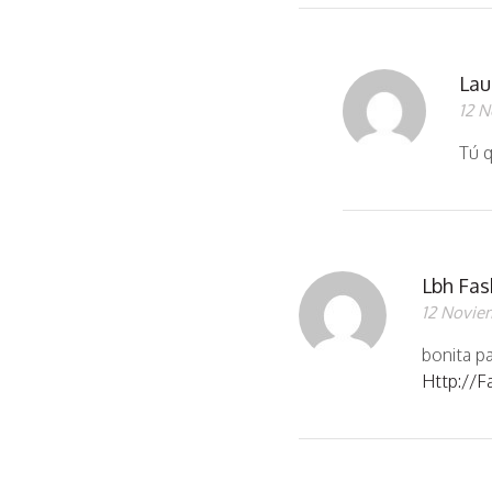
Lau
12 N
Tú 
Lbh Fa
12 Novie
bonita p
Http://f