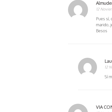
Almude
12 Novie
Pues sí,
marido, j
Besos
Lau
12 N
Sí m
VIA C