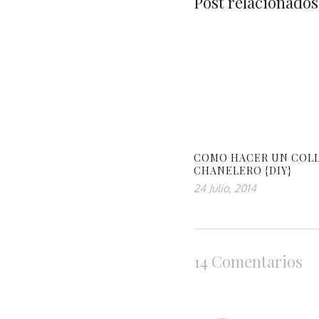
Post relacionados
COMO HACER UN COL
CHANELERO {DIY}
24 Julio, 2014
14 Comentarios