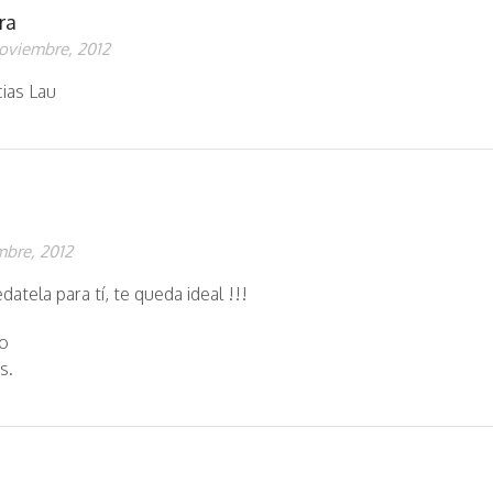
ra
oviembre, 2012
ias Lau
mbre, 2012
atela para tí, te queda ideal !!!
o
s.