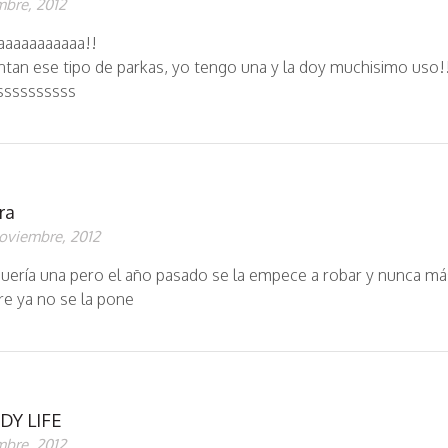
mbre, 2012
aaaaaaaaaaa!!
tan ese tipo de parkas, yo tengo una y la doy muchisimo uso!
ssssssssss
ra
oviembre, 2012
quería una pero el año pasado se la empece a robar y nunca má
re ya no se la pone
DY LIFE
mbre, 2012