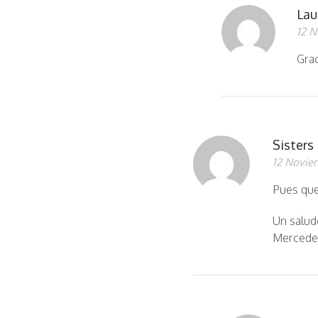
Lau
12 N
Grac
Sisters
12 Novie
Pues qued
Un salud
Mercede