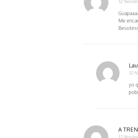
12 Novie
Guapaaa
Me encan
Besotes
Lau
12 N
yo 
pob
A TREN
12 Novie