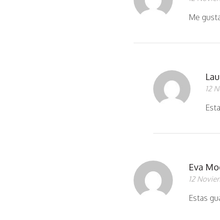
Me gusta
Lau
12 N
Esta
Eva Mo
12 Novie
Estas gu