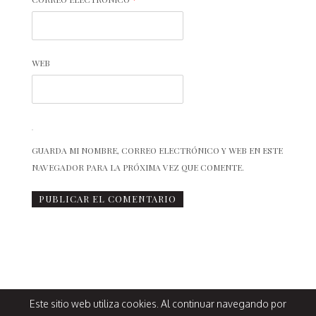
WEB
GUARDA MI NOMBRE, CORREO ELECTRÓNICO Y WEB EN ESTE
NAVEGADOR PARA LA PRÓXIMA VEZ QUE COMENTE.
Este sitio web utiliza cookies. Al continuar navegando por
Design by
@estacionbambalina
© La chimenea de las hadas, 2014