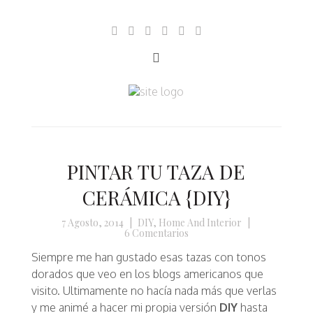
PINTAR TU TAZA DE
CERÁMICA {DIY}
7 Agosto, 2014
|
DIY
,
Home And Interior
|
6 Comentarios
Siempre me han gustado esas tazas con tonos
dorados que veo en los blogs americanos que
visito. Ultimamente no hacía nada más que verlas
y me animé a hacer mi propia versión
DIY
hasta