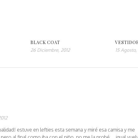
BLACK COAT
VESTIDO
26 Diciembre, 2012
15 Agosto,
2012
alidad! estuve en lefties esta semana y miré esa camisa y me
 pero al final como iba con el niño, no me la probé… igual vuel