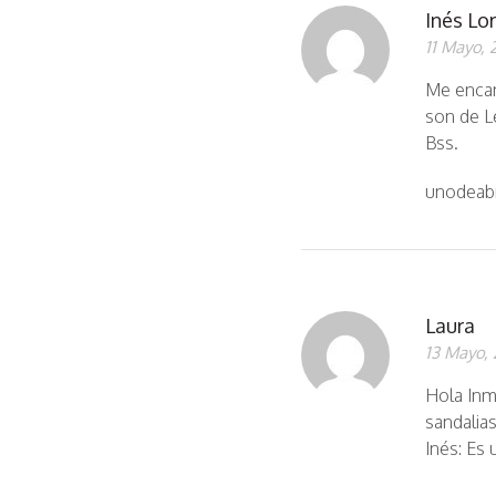
Inés Lo
11 Mayo, 
Me encant
son de L
Bss.
unodeabr
Laura
13 Mayo, 
Hola Inm
sandalia
Inés: Es