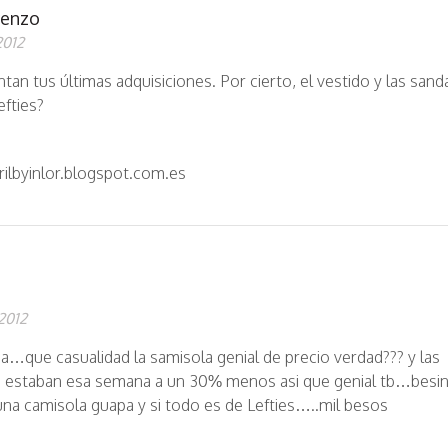
renzo
2012
an tus últimas adquisiciones. Por cierto, el vestido y las sanda
efties?
ilbyinlor.blogspot.com.es
2012
a…que casualidad la samisola genial de precio verdad??? y las
s estaban esa semana a un 30% menos asi que genial tb…besi
 una camisola guapa y si todo es de Lefties…..mil besos