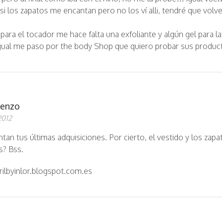
 si los zapatos me encantan pero no los ví alli, tendré que volv
ara el tocador me hace falta una exfoliante y algún gel para la
igual me paso por the body Shop que quiero probar sus produc
renzo
2012
an tus últimas adquisiciones. Por cierto, el vestido y los zapa
s? Bss.
ilbyinlor.blogspot.com.es