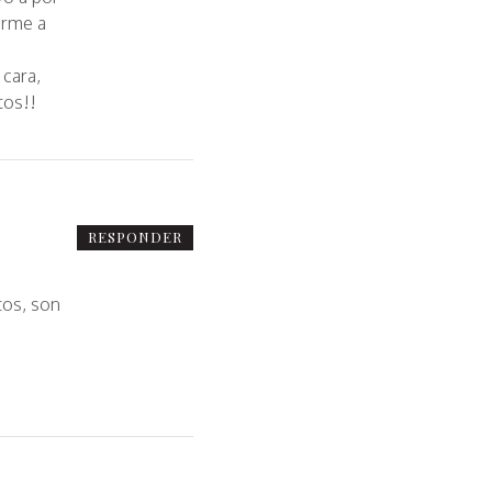
erme a
 cara,
tos!!
RESPONDER
tos, son