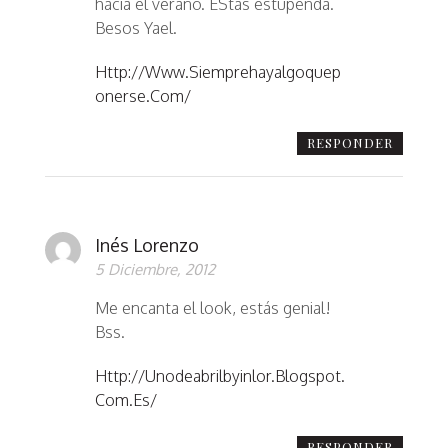
hacia el verano. EStas estupenda.
Besos Yael.
Http://www.siemprehayalgoquep
Onerse.com/
RESPONDER
Inés Lorenzo
5 Diciembre, 2012
Me encanta el look, estás genial!
Bss.
Http://unodeabrilbyinlor.blogspot.
Com.es/
RESPONDER