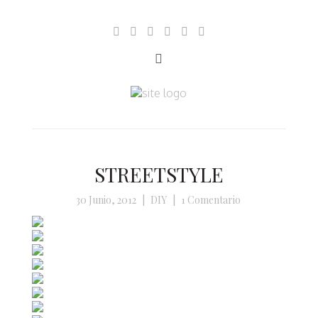
STREETSTYLE
30 Junio, 2012
|
DIY
|
1 Comentario