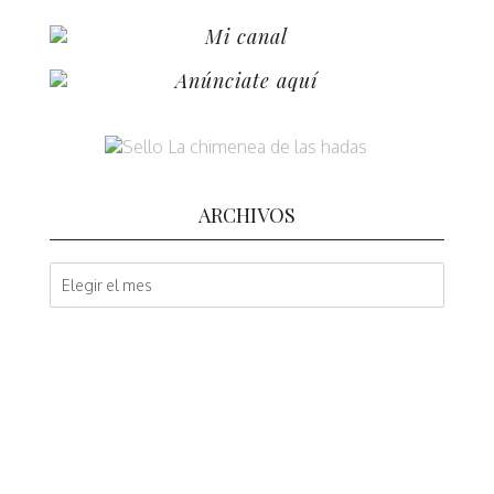
Mi canal
Anúnciate aquí
ARCHIVOS
A
r
c
h
i
v
o
s