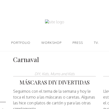
PORTFOLIO
WORKSHOP
PRESS
TV.
Carnaval
DIY
,
Kids
,
Mums and Kids
MÁSCARAS DIY DIVERTIDAS
Seguimos con el tema de la semana y hoy le
Lle
toca el turno a las máscaras o caretas. Algunas
est
las hice con platos de cartón y para las otras
el 
simplemente…
qu