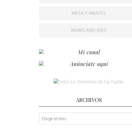
MESA Y MANTEL
MUMS AND KIDS
Mi canal
Anúnciate aquí
ARCHIVOS
A
r
c