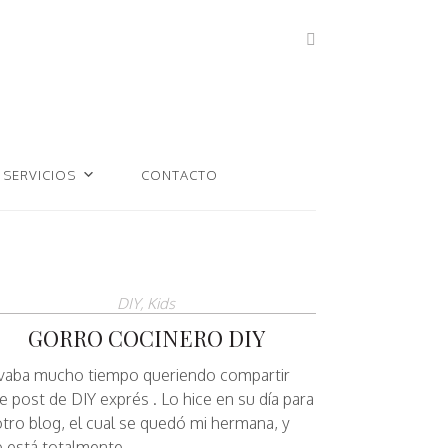
SERVICIOS
CONTACTO
DIY
,
Kids
GORRO COCINERO DIY
vaba mucho tiempo queriendo compartir
e post de DIY exprés . Lo hice en su día para
otro blog, el cual se quedó mi hermana, y
e está totalmente…