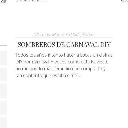
s de
DIY
,
Kids
,
Mums and Kids
,
Parties
SOMBREROS DE CARNAVAL DIY
Todos los años intento hacer a Lucas un disfraz
DIY por Carnaval.A veces como esta Navidad,
no me quedó más remedio que comprarlo y
tan contento que estaba el de…