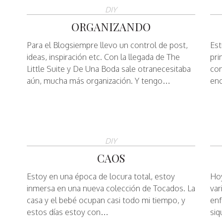
DIY
ORGANIZANDO
Para el Blogsiempre llevo un control de post,
Es
ideas, inspiración etc. Con la llegada de The
pri
Little Suite y De Una Boda sale otranecesitaba
con
aún, mucha más organización. Y tengo…
enc
DIY
CAOS
Estoy en una época de locura total, estoy
Hoy
inmersa en una nueva colección de Tocados. La
var
casa y el bebé ocupan casi todo mi tiempo, y
enf
estos días estoy con…
siq