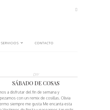
SERVICIOS
CONTACTO
DIY
SÁBADO DE COSAS
os a disfrutar del fin de semana y
ezamos con un remix de cosillas. Olivia
ermo siempre me gusta Me encanta esta
o Vestirnos de fiesta y pasearnos tan pichi…