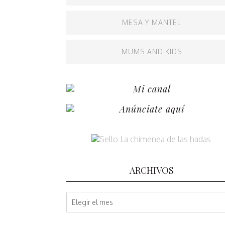
MESA Y MANTEL
MUMS AND KIDS
Mi canal
Anúnciate aquí
ARCHIVOS
A
r
c