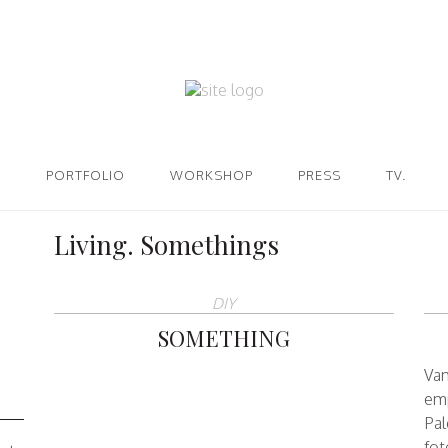
PORTFOLIO
WORKSHOP
PRESS
TV.
Living. Somethings
DIY
SOMETHING
Vam
emp
Pal
fot