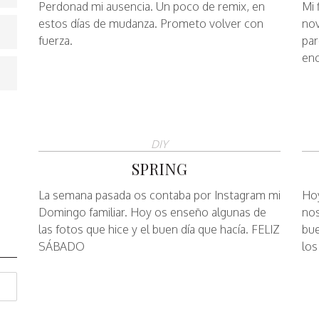
Perdonad mi ausencia. Un poco de remix, en
Mi 
estos días de mudanza. Prometo volver con
nov
fuerza.
par
enc
DIY
SPRING
La semana pasada os contaba por Instagram mi
Hoy
Domingo familiar. Hoy os enseño algunas de
nos
las fotos que hice y el buen día que hacía. FELIZ
bue
SÁBADO
los