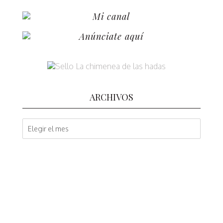
Mi canal
Anúnciate aquí
ARCHIVOS
A
r
c
h
i
v
o
s