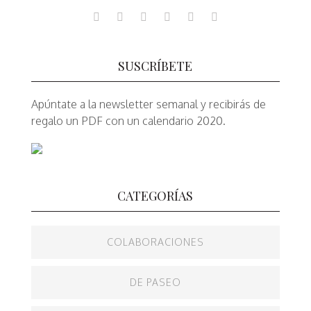
g
a
c
SUSCRÍBETE
i
ó
Apúntate a la newsletter semanal y recibirás de
regalo un PDF con un calendario 2020.
n
d
e
CATEGORÍAS
e
n
COLABORACIONES
t
r
DE PASEO
a