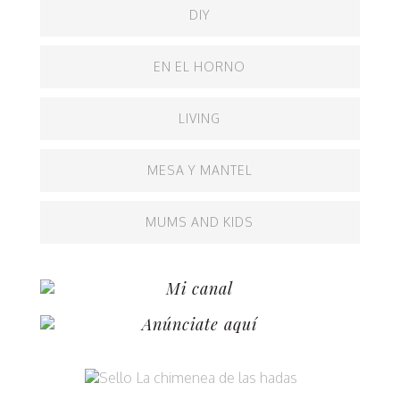
d
DIY
a
EN EL HORNO
s
LIVING
MESA Y MANTEL
MUMS AND KIDS
Mi canal
Anúnciate aquí