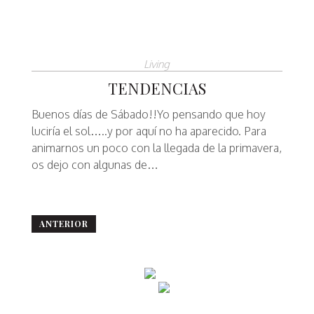
Living
TENDENCIAS
Buenos días de Sábado!!Yo pensando que hoy
luciría el sol…..y por aquí no ha aparecido. Para
animarnos un poco con la llegada de la primavera,
os dejo con algunas de…
N
ANTERIOR
a
v
e