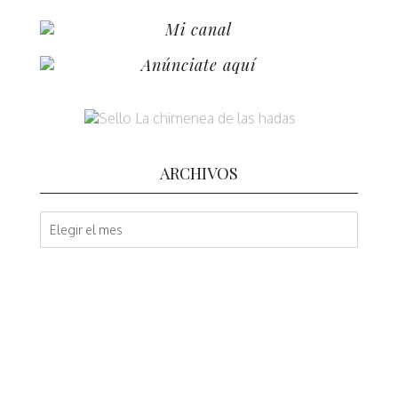
Mi canal
Anúnciate aquí
ARCHIVOS
A
r
c
h
i
v
o
s