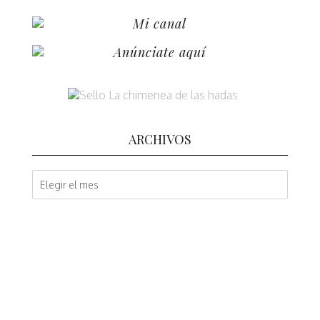
Mi canal
Anúnciate aquí
ARCHIVOS
A
r
c
h
i
v
o
s