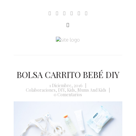
BOLSA CARRITO BEBÉ DIY
1 Diciembre, 2016
|
Colaboraciones
,
DIY
,
Kids
,
Mums And Kids
|
0 Comentarios