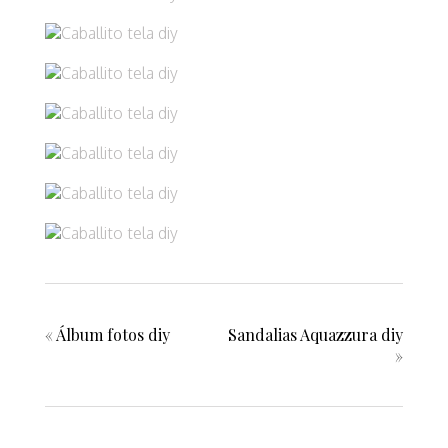
«
Álbum fotos diy
Sandalias Aquazzura diy
»