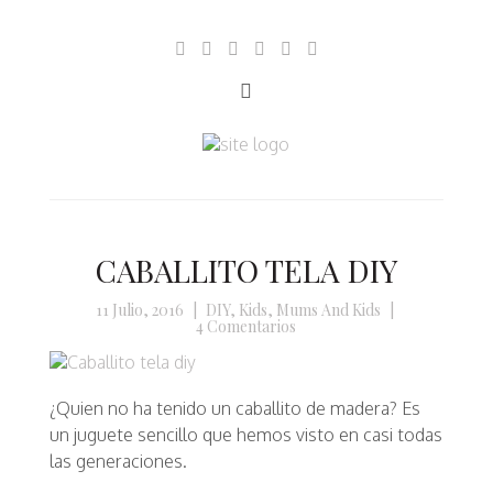
CABALLITO TELA DIY
11 Julio, 2016
|
DIY
,
Kids
,
Mums And Kids
|
4 Comentarios
¿Quien no ha tenido un caballito de madera? Es
un juguete sencillo que hemos visto en casi todas
las generaciones.