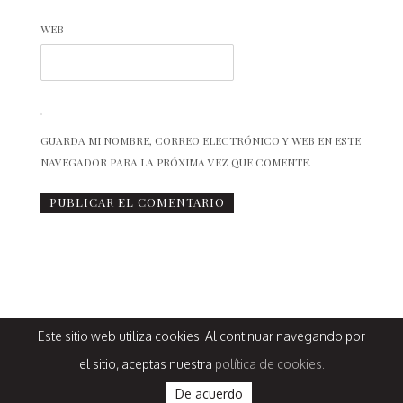
WEB
GUARDA MI NOMBRE, CORREO ELECTRÓNICO Y WEB EN ESTE
NAVEGADOR PARA LA PRÓXIMA VEZ QUE COMENTE.
Este sitio web utiliza cookies. Al continuar navegando por
Design by
@estacionbambalina
© La chimenea de las hadas, 2013
el sitio, aceptas nuestra
política de cookies.
De acuerdo