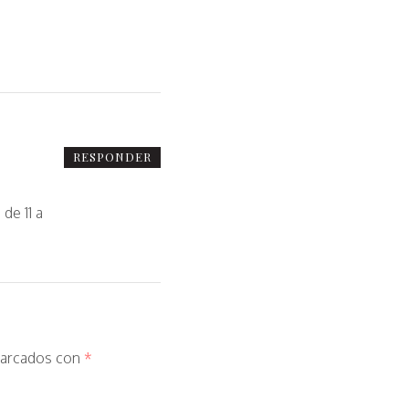
RESPONDER
de 11 a
marcados con
*