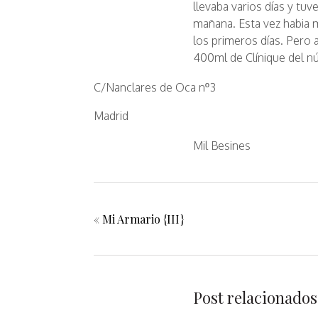
llevaba varios días y tu
mañana. Esta vez habia
los primeros días. Pero 
400ml de Clínique del nú
C/Nanclares de Oca nº3
Madrid
Mil Besines
«
Mi Armario {III}
Post relacionados