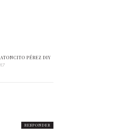
RATONCITO PÉREZ DIY
017
RESPONDER