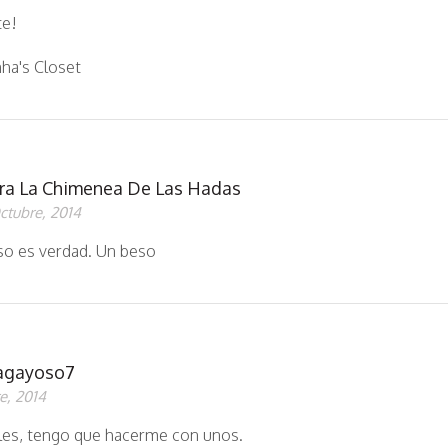
te!
ha's Closet
ra La Chimenea De Las Hadas
ctubre, 2014
eso es verdad. Un beso
nagayoso7
e, 2014
les, tengo que hacerme con unos.