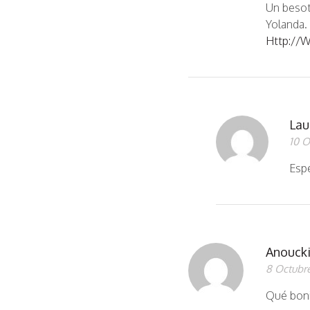
Un besot
Yolanda.
Http://
Lau
10 O
Esp
Anouck
8 Octubre
Qué boni