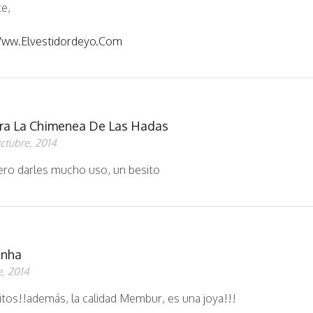
e,
www.elvestidordeyo.com
ra La Chimenea De Las Hadas
ctubre, 2014
ero darles mucho uso, un besito
inha
, 2014
tos!!además, la calidad Membur, es una joya!!!