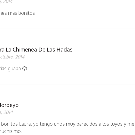
, 2014
nes mas bonitos
ra La Chimenea De Las Hadas
ctubre, 2014
cias guapa 🙂
dordeyo
, 2014
bonitos Laura, yo tengo unos muy parecidos a los tuyos y me
uchísimo.