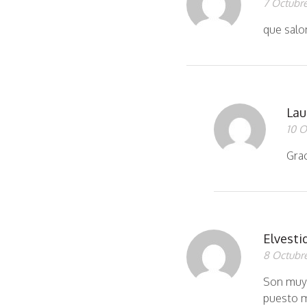
7 Octubre
que salo
Lau
10 O
Gra
Elvesti
8 Octubre
Son muy 
puesto m