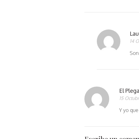
Lau
14 O
Son
El Pleg
15 Octubr
Y yo que