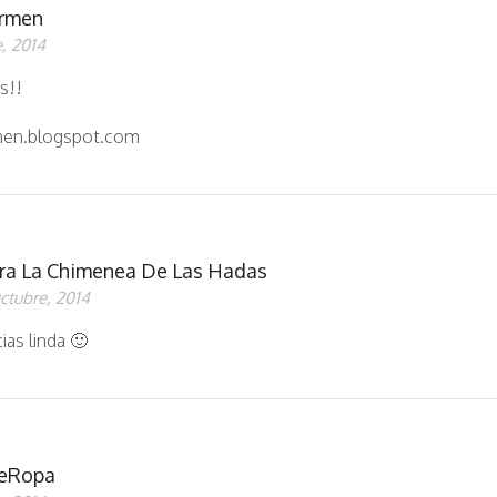
rmen
, 2014
s!!
en.blogspot.com
ra La Chimenea De Las Hadas
ctubre, 2014
ias linda 🙂
eRopa