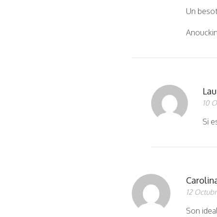
Un beso
Anouckin
Lau
10 O
Si 
Caroli
12 Octubr
Son idea