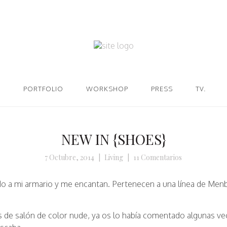
PORTFOLIO
WORKSHOP
PRESS
TV.
NEW IN {SHOES}
7 Octubre, 2014
|
Living
|
11 Comentarios
o a mi armario y me encantan. Pertenecen a una línea de Men
 de salón de color nude, ya os lo había comentado algunas ve