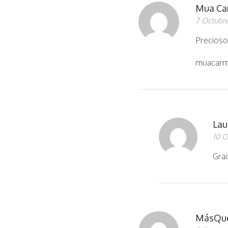
Mua Ca
7 Octubre
Precioso
muacarm
Lau
10 O
Grac
MásQu