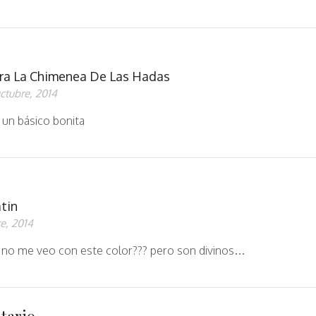
ra La Chimenea De Las Hadas
ctubre, 2014
 un básico bonita
atin
e, 2014
 no me veo con este color??? pero son divinos…