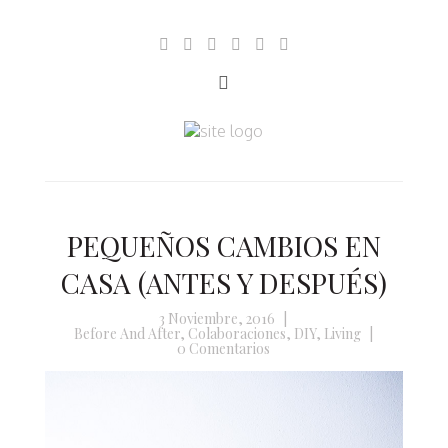
PEQUEÑOS CAMBIOS EN
CASA (ANTES Y DESPUÉS)
3 Noviembre, 2016
|
Before And After
,
Colaboraciones
,
DIY
,
Living
|
0 Comentarios