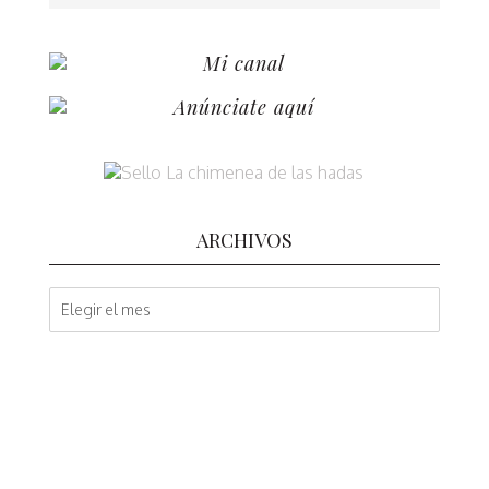
Mi canal
Anúnciate aquí
ARCHIVOS
A
r
c
h
i
v
o
s