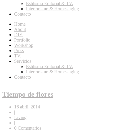
Estilismo Editorial & TV.
Interiorismo & Homestaging
Contacto
Home
About
DIY
Portfolio
Workshop
Press
TV.
Servicios
Estilismo Editorial & TV.
Interiorismo & Homestaging
Contacto
Tiempo de flores
16 abril, 2014
|
Living
|
0 Comentarios