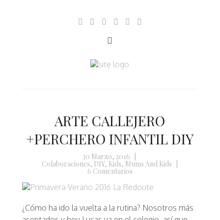
ARTE CALLEJERO
+PERCHERO INFANTIL DIY
30 Marzo, 2016
|
Colaboraciones
,
DIY
,
Kids
,
Mums And Kids
|
6 Comentarios
¿Cómo ha ido la vuelta a la rutina? Nosotros más
asentados y hoy Lucas ya en el colegio, así que