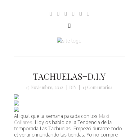
TACHUELAS+D.I.Y
15 Noviembre, 2012
|
DIY
|
13 Comentarios
Al igual que la semana pasada con los
Maxi
Collares.
Hoy os hablo de la Tendencia de la
temporada
Las Tachuelas. Empezó durante todo
el verano inundando las tiendas. Yo no compre