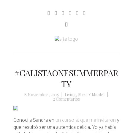
#CALISTAONESUMMERPAR
TY
8 Noviembre, 2015
|
Living
,
Mesa Y Mantel
|
2 Comentarios
Conocí a Sandra en
un curso al que me invitaron
y
que resultó ser una autentica delicia. Yo ya había