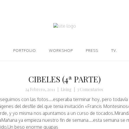
PORTFOLIO
WORKSHOP
PRESS
TV.
CIBELES (4ª PARTE)
24 Febrero, 2011
|
Living
|
3 Comentarios
 seguimos con las fotos…esperaba terminar hoy, pero todavía
enes del desfile del que tenia invitación «Francis Montesinos
tarde, y yo misma nos apuntamos a un curso de tocados.
Mirand
a
Mañana ya empieza nuestro fin de semana…esta semana se 
ápido.Un beso enorme guapas