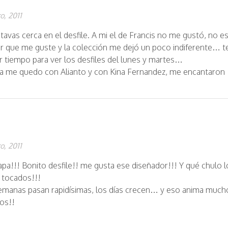
o, 2011
tavas cerca en el desfile. A mi el de Francis no me gustó, no e
r que me guste y la colección me dejó un poco indiferente… 
r tiempo para ver los desfiles del lunes y martes…
a me quedo con Alianto y con Kina Fernandez, me encantaron
o, 2011
apa!!! Bonito desfile!! me gusta ese diseñador!!! Y qué chulo l
 tocados!!!
s semanas pasan rapidísimas, los días crecen… y eso anima much
nos!!