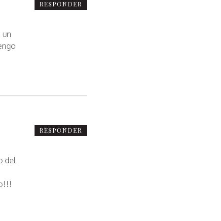
RESPONDER
s un
tengo
RESPONDER
o del
o!!!