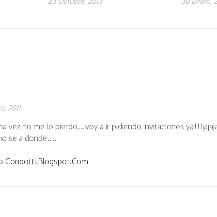
23 Octubre, 2013
30 Enero, 
o, 2011
a vez no me lo pierdo…voy a ir pidiendo invitaciones ya!!!jajaja
no se a donde….
ia-Condotti.blogspot.com