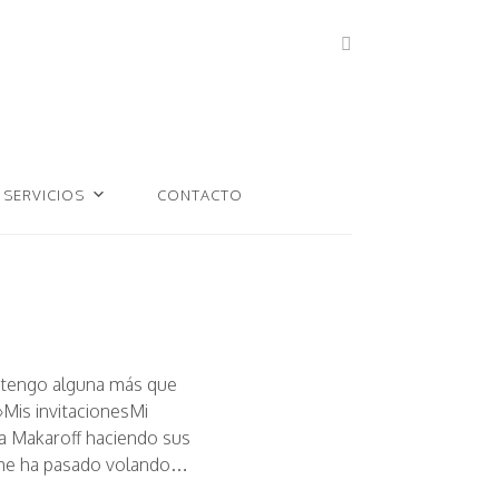
SERVICIOS
CONTACTO
 tengo alguna más que
»
Mis invitaciones
Mi
a Makaroff haciendo sus
me ha pasado volando…