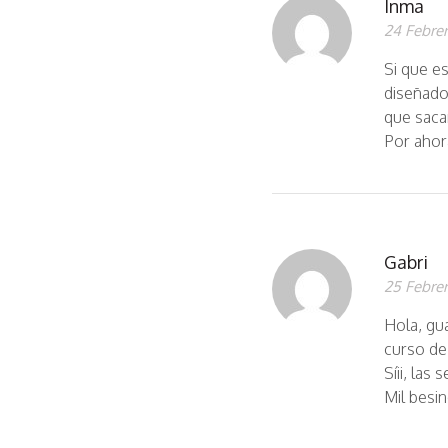
Inma
24 Febrer
Si que es
diseñado
que saca
Por ahor
Gabri
25 Febrer
Hola, gu
curso de
Síii, la
Mil besi