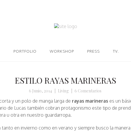
PORTFOLIO
WORKSHOP
PRESS
TV.
ESTILO RAYAS MARINERAS
6 Junio, 2014
|
Living
|
6 Comentarios
corta y un polo de manga larga de
rayas marineras
es un bási
ario de Lucas también cobran protagonismo este tipo de prend
ra u otra en nuestro guardarropa.
a tanto en invierno como en verano y siempre busco la manera 