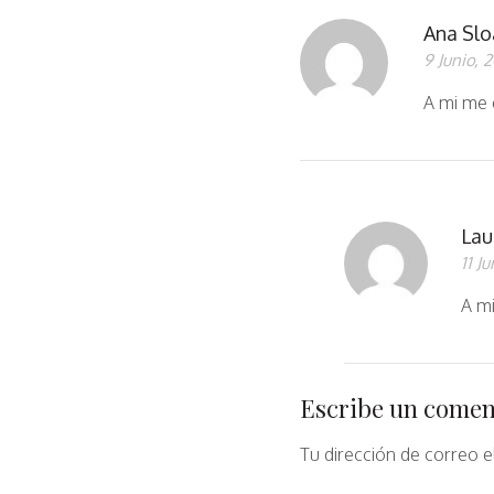
Ana Slo
9 Junio, 
A mi me 
Lau
11 J
A mi
Escribe un comen
Tu dirección de correo e