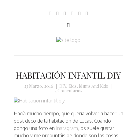
HABITACIÓN INFANTIL DIY
23 Marzo, 2016
|
DIY
,
Kids
,
Mums And Kids
|
2 Comentarios
Hacía mucho tiempo, que quería volver a hacer un
post deco de la habitación de Lucas. Cuando
pongo una foto en
Instagram,
os suele gustar
mucho y me preguntáis de donde son las cosas