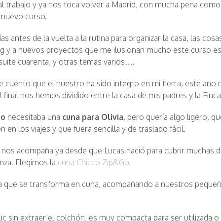
al trabajo y ya nos toca volver a Madrid, con mucha pena como
 nuevo curso.
s antes de la vuelta a la rutina para organizar la casa, las cosa
log y a nuevos proyectos que me ilusionan mucho este curso es
suite cuarenta, y otras temas varios….
e cuento que el nuestro ha sido integro en mi tierra, este añ
l final nos hemos dividido entre la casa de mis padres y la Finc
po
necesitaba una
cuna para Olivia
, pero quería algo ligero, 
 en los viajes y que fuera sencilla y de traslado fácil.
nos acompaña ya desde que Lucas nació para cubrir muchas d
anza. Elegimos la
cuna Chicco Zip&Go.
na que se transforma en cuna, acompañando a nuestros peque
lic sin extraer el colchón, es muy compacta para ser utilizada 