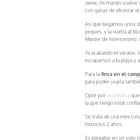
viene, mi marido vuelve 
con ganas de afrontar el
Así que llegamos unos día
peques, y la vuelta al b
Master de Interiorismo, 
Ya acabando el verano, t
escaparnos a la playa y a
Para la
finca en el cam
para poder usarla también
Opté por
una marca
que 
la que tengo total confi
Se trata de una mini cu
hasta los 2 años.
Es plegable en un solo c