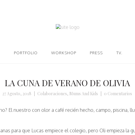
PORTFOLIO
WORKSHOP
PRESS
TV.
LA CUNA DE VERANO DE OLIVIA
27 Agosto, 2018
|
Colaboraciones
,
Mums And Kids
|
0 Comentarios
no? El nuestro con olor a café recién hecho, campo, piscina, l
nas para que Lucas empiece el colegio, pero Oli empieza la g