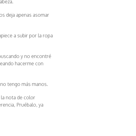
cabeza.
nos deja apenas asomar
iece a subir por la ropa
 buscando y no encontré
seando hacerme con
ya no tengo más manos.
 la nota de color
rencia, Pruébalo, ya