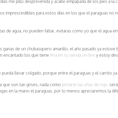
días me pillo desprevenida y acabe empapada de los pies a la 
os imprescindibles para estos días en los que el paraguas no 
as de agua, no pueden faltar, evitaras como yo que el agua emp
 ganas de un chubasquero amarillo, el año pasado ya estuve
n encantado los que tiene
Ana en su tienda on-line
y estoy de
 pueda llevar colgado, porque entre el paraguas y el carrito 
via que son tan grises, nada como
pintarte las uñas de rojo,
será
ngas en la mano el paraguas, por lo menos apreciaremos la dife