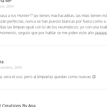
na MP
re, 2014
pasa a tus Hunter?? las tienes machacaditas, las mías tienen m
stán perfectas, nunca se han puesto blancas por fuera como a
llas las limpian igual con lo de los neumáticos, yo con una toall
 momento, seguto que por hablar se me joden este año jajajajaj
ra
ciembre, 2014
, sera el uso, pero al limpiarlas quedan como nuevas 😉
 Creations By Ana