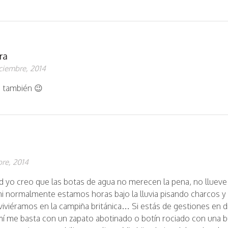
ra
ciembre, 2014
i también 😉
re, 2014
d yo creo que las botas de agua no merecen la pena, no llueve
i normalmente estamos horas bajo la lluvia pisando charcos y 
viviéramos en la campiña británica… Si estás de gestiones en d
a mí me basta con un zapato abotinado o botín rociado con una 