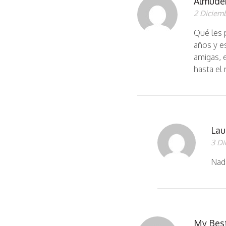
Almude
2 Diciemb
Qué les 
años y e
amigas, e
hasta el
Lau
3 Di
Nada
My Best