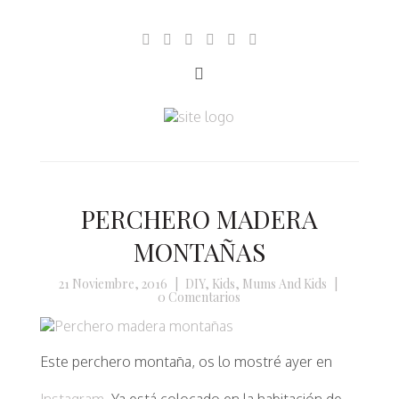
PERCHERO MADERA
MONTAÑAS
21 Noviembre, 2016
|
DIY
,
Kids
,
Mums And Kids
|
0 Comentarios
Este perchero montaña, os lo mostré ayer en