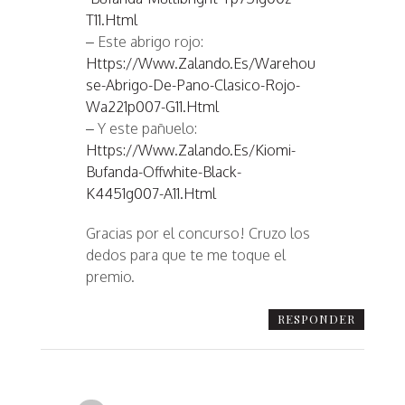
T11.html
– Este abrigo rojo:
Https://www.zalando.es/warehou
Se-Abrigo-De-Pano-Clasico-Rojo-
Wa221p007-G11.html
– Y este pañuelo:
Https://www.zalando.es/kiomi-
Bufanda-Offwhite-Black-
K4451g007-A11.html
Gracias por el concurso! Cruzo los
dedos para que te me toque el
premio.
RESPONDER