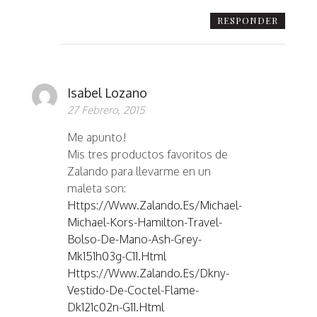
RESPONDER
Isabel Lozano
27 Febrero, 2015
Me apunto!
Mis tres productos favoritos de
Zalando para llevarme en un
maleta son:
Https://www.zalando.es/michael-
Michael-Kors-Hamilton-Travel-
Bolso-De-Mano-Ash-Grey-
Mk151h03g-C11.html
Https://www.zalando.es/dkny-
Vestido-De-Coctel-Flame-
Dk121c02n-G11.html