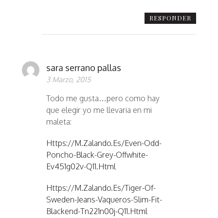
RESPONDER
sara serrano pallas
3 Marzo, 2015
Todo me gusta…pero como hay
que elegir yo me llevaria en mi
maleta:
Https://m.zalando.es/even-Odd-
Poncho-Black-Grey-Offwhite-
Ev451g02v-Q11.html
Https://m.zalando.es/tiger-Of-
Sweden-Jeans-Vaqueros-Slim-Fit-
Blackend-Tn221n00j-Q11.html