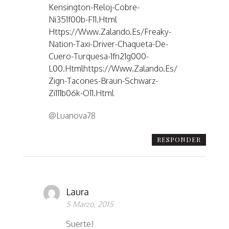
Kensington-Reloj-Cobre-
Ni351f00b-F11.html
Https://www.zalando.es/freaky-
Nation-Taxi-Driver-Chaqueta-De-
Cuero-Turquesa-1fn21g000-
L00.htmlhttps://www.zalando.es/
Zign-Tacones-Braun-Schwarz-
Zi111b06k-O11.html
@Luanova78
RESPONDER
Laura
5 Marzo, 2015
Suerte!