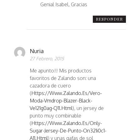
Genial Isabel, Gracias
RESPONDER
Nuria
27 Febrero, 2015
Me apunto!! Mis productos
favoritos de Zalando son: una
cazadora de cuero
(
Https://www.zalando.es/vero-
Moda-Vmdrop-Blazer-Black-
Ve121g0ag-Q11.html
), un jersey de
punto muy combinable
(
Https://www.zalando.es/only-
Sugar-Jersey-De-Punto-On321i0c1-
A11.html
) y unas gafas de sol