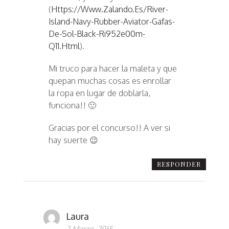
(
Https://www.zalando.es/river-
Island-Navy-Rubber-Aviator-Gafas-
De-Sol-Black-Ri952e00m-
Q11.html
).
Mi truco para hacer la maleta y que
quepan muchas cosas es enrollar
la ropa en lugar de doblarla,
funciona!! 🙂
Gracias por el concurso!! A ver si
hay suerte 😉
RESPONDER
Laura
2 Marzo, 2015